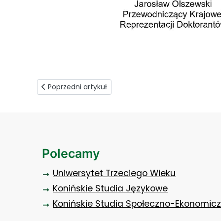
Poprzedni artykuł: Jesteśmy Akademią
Poprzedni artykuł
Polecamy
Uniwersytet Trzeciego Wieku
Konińskie Studia Językowe
Konińskie Studia Społeczno-Ekonomic