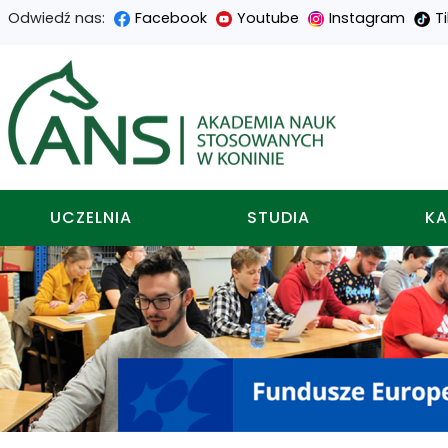
Odwiedź nas:
Facebook
Youtube
Instagram
T
Przejdź
Przejdź
Przejdź
Przejdź
do
do
do
do
Akademia nauk stosowa
treści
menu
wyszukiwarki
mapy
głównej
nawigacyjnego
strony
UCZELNIA
STUDIA
KA