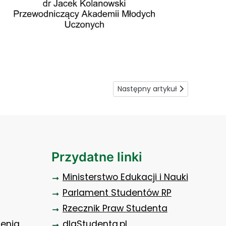
Następny artykuł: Zbiórka żywn
Następny artykuł
Przydatne linki
Ministerstwo Edukacji i Nauki
Parlament Studentów RP
Rzecznik Praw Studenta
zenia
dlaStudenta.pl