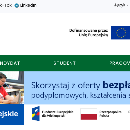
Język
ik-Tok
LinkedIn
nych w koninie
NDYDAT
STUDENT
PRACO