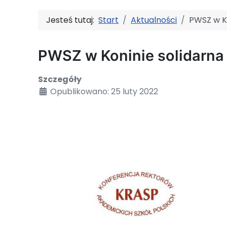
Jesteś tutaj:
Start
Aktualności
PWSZ w Ko
PWSZ w Koninie solidarna 
Szczegóły
Opublikowano: 25 luty 2022
Oświadczenie środowiska akademickiego w związku z agresją Rosji n