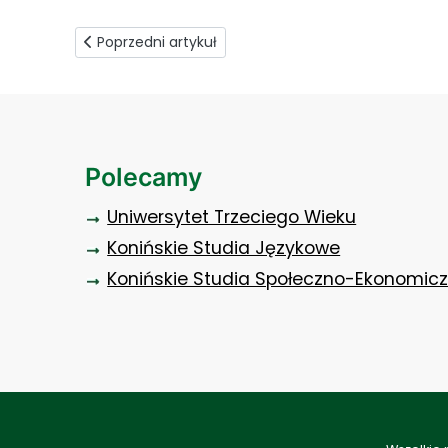
Poprzedni artykuł: Wizyta gości z Gruzji
Poprzedni artykuł
Polecamy
Uniwersytet Trzeciego Wieku
Konińskie Studia Językowe
Konińskie Studia Społeczno-Ekonomic