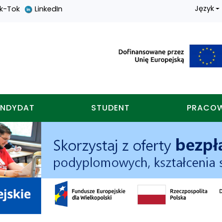
Język
ik-Tok
LinkedIn
nych w koninie
NDYDAT
STUDENT
PRACO