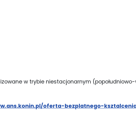
alizowane w trybie niestacjonarnym (popołudniow
ww.ans.konin.pl/oferta-bezplatnego-ksztalceni