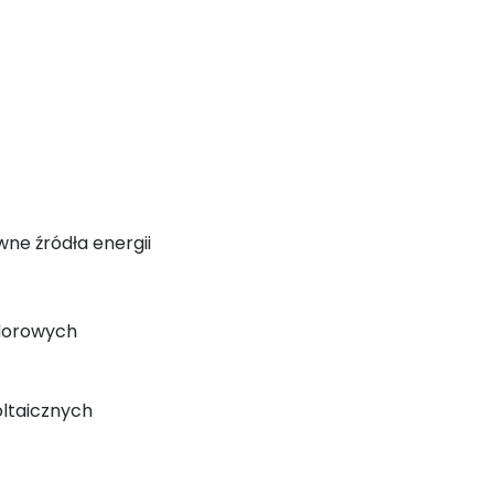
ne źródła energii
odorowych
oltaicznych