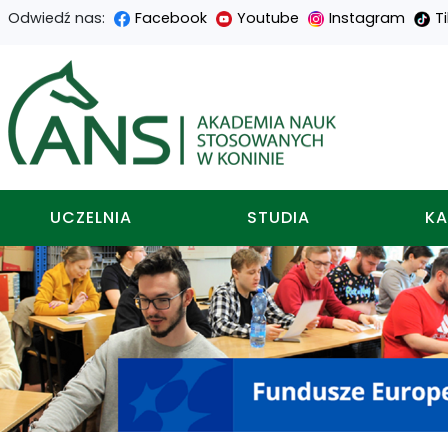
Odwiedź nas:
Facebook
Youtube
Instagram
T
Przejdź
Przejdź
Przejdź
Przejdź
do
do
do
do
Akademia nauk stosowa
treści
menu
wyszukiwarki
mapy
głównej
nawigacyjnego
strony
UCZELNIA
STUDIA
KA