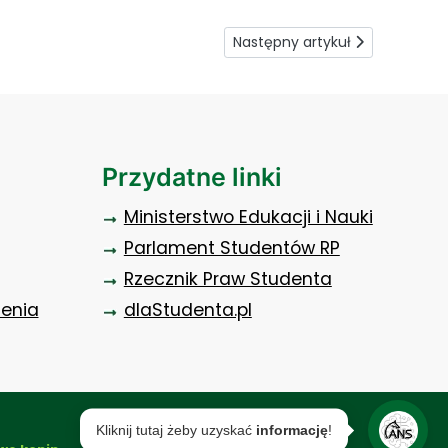
Następny artykuł: O dietetyce
Następny artykuł
Przydatne linki
Ministerstwo Edukacji i Nauki
Parlament Studentów RP
Rzecznik Praw Studenta
zenia
dlaStudenta.pl
Kliknij tutaj żeby uzyskać
informację
!
.