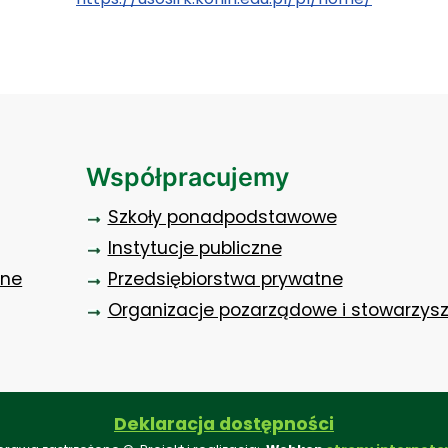
Współpracujemy
Szkoły ponadpodstawowe
Instytucje publiczne
zne
Przedsiębiorstwa prywatne
Organizacje pozarządowe i stowarzys
Deklaracja dostępności