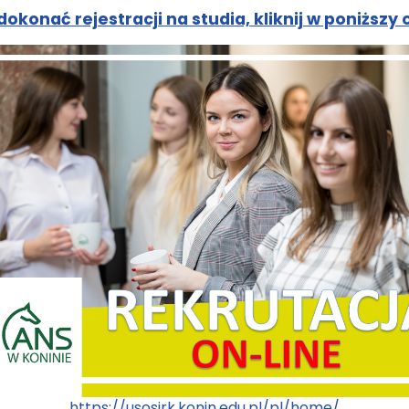
okonać rejestracji na studia, kliknij w poniższy
https://usosirk.konin.edu.pl/pl/home/