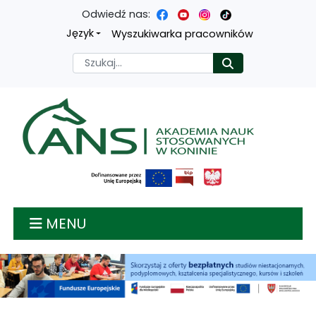
Odwiedź nas:
Przejdź
Przejdź
Przejdź
Przejdź
Język
Wyszukiwarka pracowników
do
do
do
do
Szukaj
Rozpocznij
treści
menu
wyszukiwarki
mapy
głównej
nawigacyjnego
strony
Akademia nauk stosow
MENU