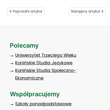
Poprzedni artykuł: Ogniwo na wodór, laser na… brud
Następny artykuł: Sym
Poprzedni artykuł
Następny artykuł
Polecamy
Uniwersytet Trzeciego Wieku
Konińskie Studia Językowe
Konińskie Studia Społeczno-
Ekonomiczne
Współpracujemy
Szkoły ponadpodstawowe