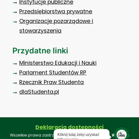
Instytucje publiczne
Przedsiębiorstwa prywatne
Organizacje pozarządowe i
stowarzyszenia
Przydatne linki
Ministerstwo Edukacji i Nauki
Parlament Studentów RP
Rzecznik Praw Studenta
dlaStudenta.pl
Deklaracja dostępności
Kliknij tutaj żeby uzyskać
Wszelkie prawa zastrzeżone ©. Projekt i realizacja:
Webkon