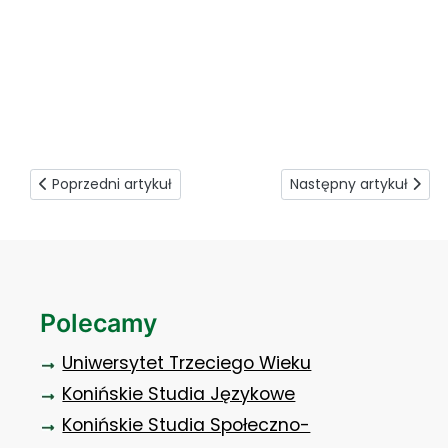
rywalizacja_o_puchar_rektora_26
Poprzedni artykuł: Człowiek w sytuacji pracy
Następny artykuł: Pres
Poprzedni artykuł
Następny artykuł
Polecamy
Uniwersytet Trzeciego Wieku
Konińskie Studia Językowe
Konińskie Studia Społeczno-