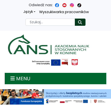
Odwiedź nas:
Przejdź
Przejdź
Przejdź
Przejdź
Język
Wyszukiwarka pracowników
do
do
do
do
Szukaj
Rozpocznij
treści
menu
wyszukiwarki
mapy
głównej
nawigacyjnego
strony
Akademia nauk stosow
MENU