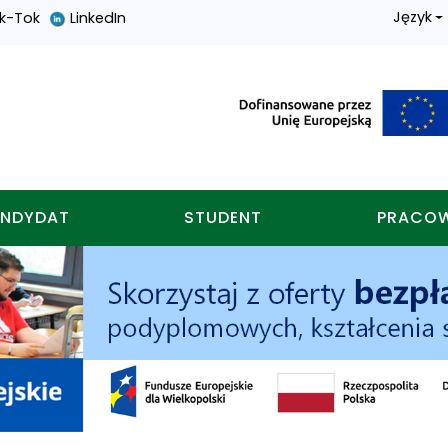
Język
ik-Tok
LinkedIn
nych w koninie
NDYDAT
STUDENT
PRACO