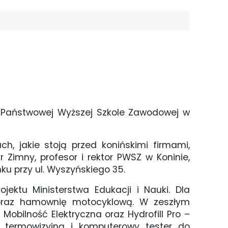
w Państwowej Wyższej Szkole Zawodowej w
h, jakie stoją przed konińskimi firmami,
 Zimny, profesor i rektor PWSZ w Koninie,
nku przy ul. Wyszyńskiego 35.
ektu Ministerstwa Edukacji i Nauki. Dla
y, oraz hamownię motocyklową. W zeszłym
obilność Elektryczna oraz Hydrofill Pro –
 termowizyjną i komputerowy tester do