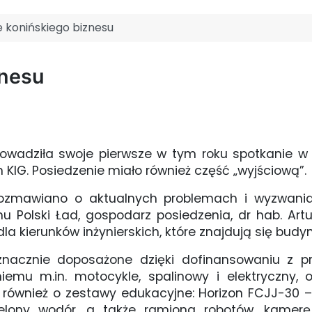
 konińskiego biznesu
znesu
prowadziła swoje pierwsze w tym roku spotkanie 
em KIG. Posiedzenie miało również część „wyjściową”.
rozmawiano o aktualnych problemach i wyzwaniac
 Polski Ład, gospodarz posiedzenia, dr hab. Artur
dla kierunków inżynierskich, które znajdują się budy
nacznie doposażone dzięki dofinansowaniu z proj
niemu m.in. motocykle, spalinowy i elektryczn
 również o zestawy edukacyjne: Horizon FCJJ-30 – M
ielony wodór, a także ramiona robotów, kamerę