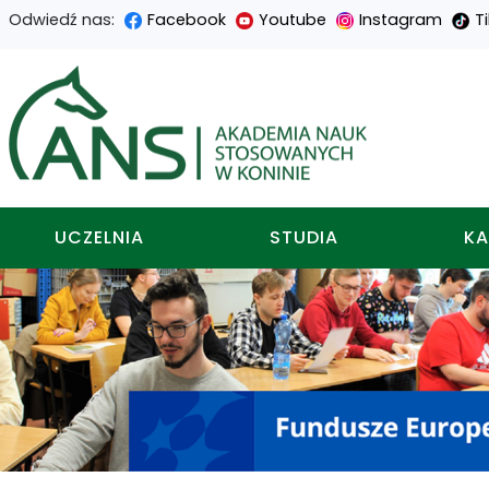
Odwiedź nas:
Facebook
Youtube
Instagram
T
Przejdź
Przejdź
Przejdź
Przejdź
do
do
do
do
Akademia nauk stosowa
treści
menu
wyszukiwarki
mapy
głównej
nawigacyjnego
strony
UCZELNIA
STUDIA
KA