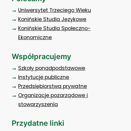
Uniwersytet Trzeciego Wieku
Konińskie Studia Językowe
Konińskie Studia Społeczno-
Ekonomiczne
Współpracujemy
Szkoły ponadpodstawowe
Instytucje publiczne
Przedsiębiorstwa prywatne
Organizacje pozarządowe i
stowarzyszenia
Przydatne linki