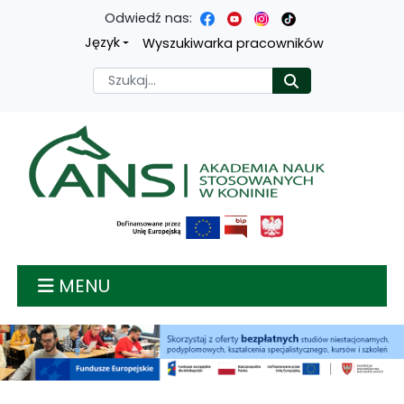
Odwiedź nas:
Przejdź
Przejdź
Przejdź
Przejdź
Język
Wyszukiwarka pracowników
do
do
do
do
Szukaj
Rozpocznij
treści
menu
wyszukiwarki
mapy
głównej
nawigacyjnego
strony
Akademia nauk stosow
MENU