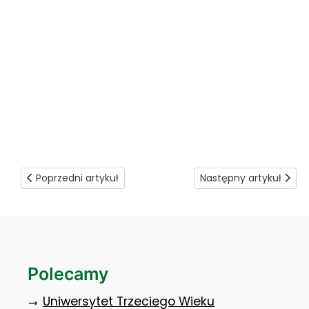
Studenci na Spotkaniu Przyjaciół AA 3
Poprzedni artykuł: Zbiórka darów
Następny artykuł: Zaj
Poprzedni artykuł
Następny artykuł
Polecamy
Uniwersytet Trzeciego Wieku