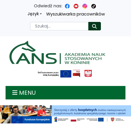
Odwiedź nas:
Przejdź
Przejdź
Przejdź
Przejdź
Język
Wyszukiwarka pracowników
do
do
do
do
Szukaj
Rozpocznij
treści
menu
wyszukiwarki
mapy
głównej
nawigacyjnego
strony
Akademia nauk stosow
MENU