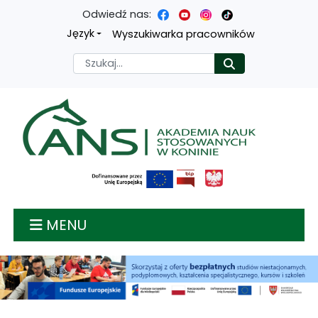
Odwiedź nas:
Przejdź
Przejdź
Przejdź
Przejdź
Język
Wyszukiwarka pracowników
do
do
do
do
Szukaj
Rozpocznij
treści
menu
wyszukiwarki
mapy
głównej
nawigacyjnego
strony
Akademia nauk stosow
MENU