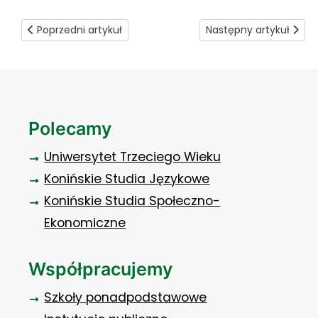
Poprzedni artykuł: Nie tylko dobrze zapakować
Następny artykuł: Od
Poprzedni artykuł
Następny artykuł
Polecamy
Uniwersytet Trzeciego Wieku
Konińskie Studia Językowe
Konińskie Studia Społeczno-
Ekonomiczne
Współpracujemy
Szkoły ponadpodstawowe