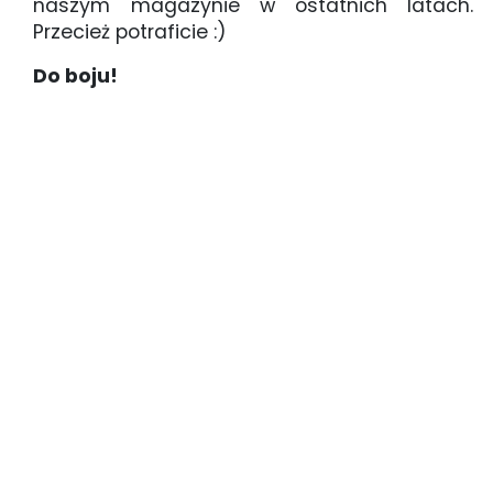
naszym magazynie w ostatnich latach.
Przecież potraficie :)
Do boju!
Drzwi Otwarte 2011_mg_6552(1)