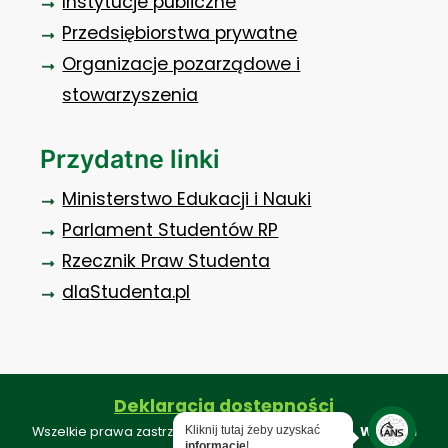
Instytucje publiczne
Przedsiębiorstwa prywatne
Organizacje pozarządowe i
stowarzyszenia
Przydatne linki
Ministerstwo Edukacji i Nauki
Parlament Studentów RP
Rzecznik Praw Studenta
dlaStudenta.pl
Deklaracja dostępności
Kliknij tutaj żeby uzyskać
Wszelkie prawa zastrzeżone ©. Projekt i realizacja:
Webkon
informację
!