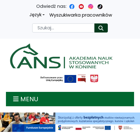
Odwiedź nas:
Przejdź
Przejdź
Przejdź
Przejdź
Język
Wyszukiwarka pracowników
do
do
do
do
Szukaj
Rozpocznij
treści
menu
wyszukiwarki
mapy
głównej
nawigacyjnego
strony
Akademia nauk stosow
MENU