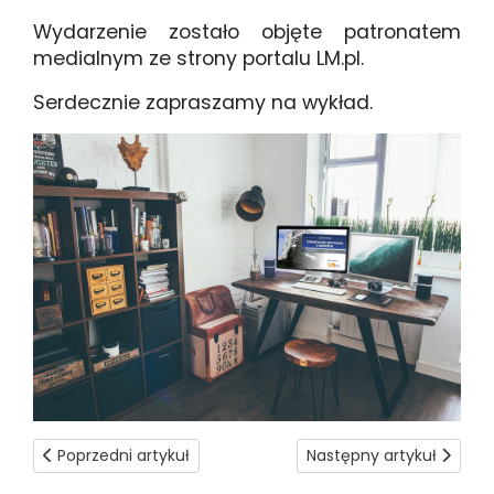
Wydarzenie zostało objęte patronatem
medialnym ze strony portalu LM.pl.
Serdecznie zapraszamy na wykład.
Poprzedni artykuł: O statystyce w terenie
Następny artykuł: Pomoc 
Poprzedni artykuł
Następny artykuł