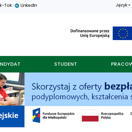
Język
ik-Tok
LinkedIn
nych w koninie
NDYDAT
STUDENT
PRACO