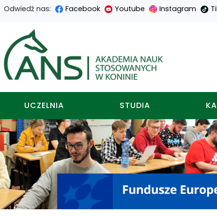
Odwiedź nas:
Facebook
Youtube
Instagram
T
Przejdź
Przejdź
Przejdź
Przejdź
do
do
do
do
Akademia nauk stosowa
treści
menu
wyszukiwarki
mapy
głównej
nawigacyjnego
strony
UCZELNIA
STUDIA
KA