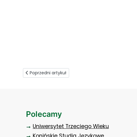
Szkolenie z profilaktyki zakażeń (1)
Poprzedni artykuł: Każdy z nas to Iron Man
Poprzedni artykuł
Polecamy
Uniwersytet Trzeciego Wieku
Konińskie Studia Językowe