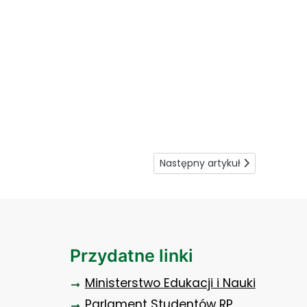
Następny artykuł: Dwie klasy w
Następny artykuł
Przydatne linki
Ministerstwo Edukacji i Nauki
Parlament Studentów RP