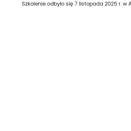
Szkolenie odbyło się 7 listopada 2025 r. 
Szkolenie z profilaktyki zakażeń (3)