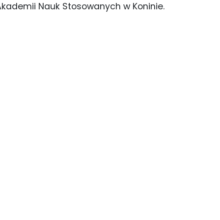
w Akademii Nauk Stosowanych w Koninie.
Szkolenie z profilaktyki zakażeń (2)