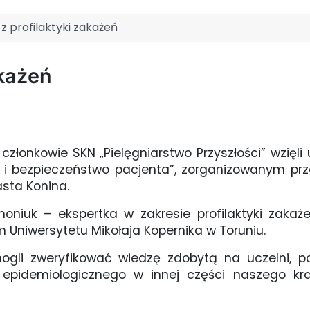
 z profilaktyki zakażeń
akażeń
 członkowie SKN „Pielęgniarstwo Przyszłości” wzięli
e i bezpieczeństwo pacjenta”, zorganizowanym p
asta Konina.
iuk – ekspertka w zakresie profilaktyki zakażeń 
Uniwersytetu Mikołaja Kopernika w Toruniu.
ogli zweryfikować wiedzę zdobytą na uczelni, p
pidemiologicznego w innej części naszego kraj