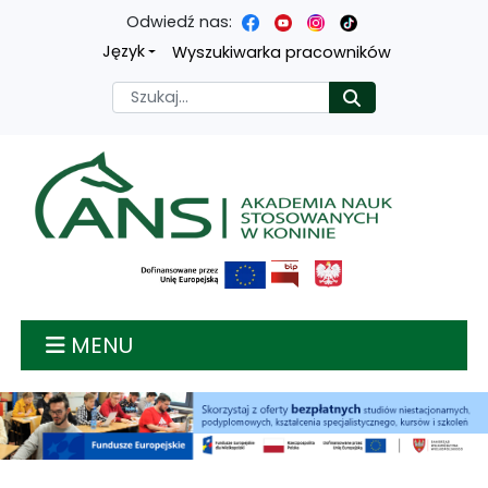
Odwiedź nas:
Przejdź
Przejdź
Przejdź
Przejdź
Język
Wyszukiwarka pracowników
do
do
do
do
Szukaj
Rozpocznij
treści
menu
wyszukiwarki
mapy
głównej
nawigacyjnego
strony
Akademia nauk stosow
MENU