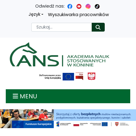
Odwiedź nas:
Przejdź
Przejdź
Przejdź
Przejdź
Język
Wyszukiwarka pracowników
do
do
do
do
Szukaj
Rozpocznij
treści
menu
wyszukiwarki
mapy
głównej
nawigacyjnego
strony
Akademia nauk stosow
MENU