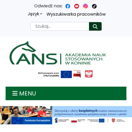
Odwiedź nas:
Przejdź
Przejdź
Przejdź
Przejdź
Język
Wyszukiwarka pracowników
do
do
do
do
Szukaj
Rozpocznij
treści
menu
wyszukiwarki
mapy
głównej
nawigacyjnego
strony
Akademia nauk stosow
MENU