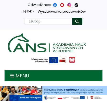
Odwiedź nas:
Przejdź
Przejdź
Przejdź
Przejdź
Język
Wyszukiwarka pracowników
do
do
do
do
Szukaj
Rozpocznij
treści
menu
wyszukiwarki
mapy
głównej
nawigacyjnego
strony
Akademia nauk stosow
MENU