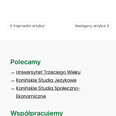
warsztaty dla studnetów o bezpieczeństwie nad
wodą (63)
Poprzedni artykuł: Prezydenckie przedbiegi
Następny artykuł: O pol
Poprzedni artykuł
Następny artykuł
Polecamy
Uniwersytet Trzeciego Wieku
Konińskie Studia Językowe
Konińskie Studia Społeczno-
Ekonomiczne
Współpracujemy