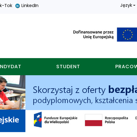
Język
ik-Tok
LinkedIn
nych w koninie
NDYDAT
STUDENT
PRACO