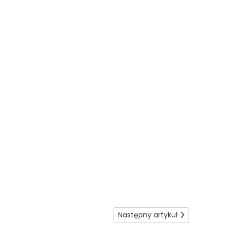
Następny artykuł: Bezpieczeń
Następny artykuł