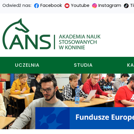
Odwiedź nas:
Facebook
Youtube
Instagram
T
Przejdź
Przejdź
Przejdź
Przejdź
do
do
do
do
Akademia nauk stosowa
treści
menu
wyszukiwarki
mapy
głównej
nawigacyjnego
strony
UCZELNIA
STUDIA
KA