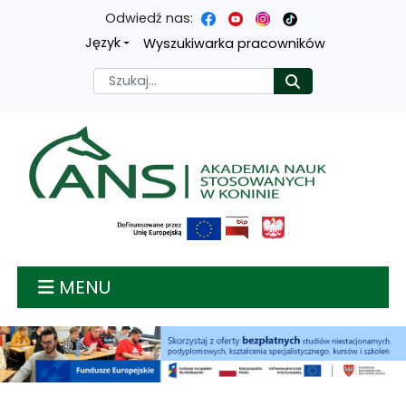
Odwiedź nas:
Przejdź
Przejdź
Przejdź
Przejdź
Język
Wyszukiwarka pracowników
do
do
do
do
Szukaj
Rozpocznij
treści
menu
wyszukiwarki
mapy
głównej
nawigacyjnego
strony
Akademia nauk stosow
MENU