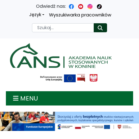
Odwiedź nas:
Przejdź
Przejdź
Przejdź
Przejdź
Język
Wyszukiwarka pracowników
do
do
do
do
Szukaj
Rozpocznij
treści
menu
wyszukiwarki
mapy
głównej
nawigacyjnego
strony
Akademia nauk stosow
MENU