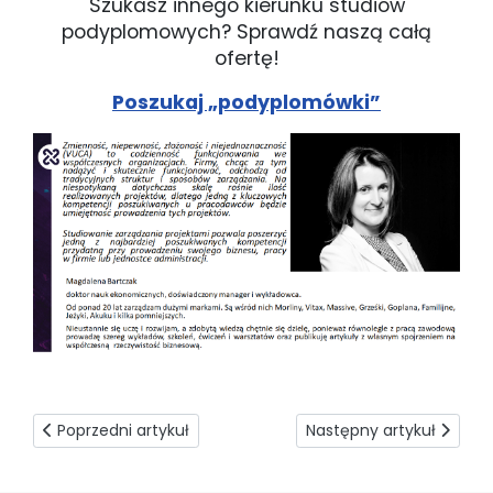
Szukasz innego kierunku studiów
podyplomowych? Sprawdź naszą całą
ofertę!
Poszukaj „podyplomówki”
Poprzedni artykuł: LAST MINUTE w PWSZ w Koninie
Następny artykuł: Ambro
Poprzedni artykuł
Następny artykuł