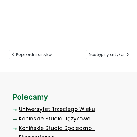
zus od podszewki (8)
Poprzedni artykuł: Były emocje
Następny artykuł: Z ra
Poprzedni artykuł
Następny artykuł
Polecamy
Uniwersytet Trzeciego Wieku
Konińskie Studia Językowe
Konińskie Studia Społeczno-