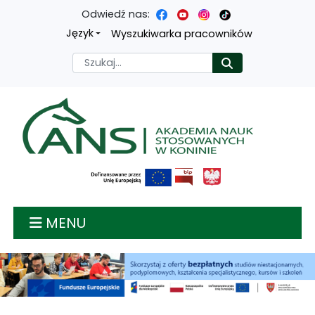
Odwiedź nas:
Przejdź
Przejdź
Przejdź
Przejdź
Język
Wyszukiwarka pracowników
do
do
do
do
Szukaj
Rozpocznij
treści
menu
wyszukiwarki
mapy
głównej
nawigacyjnego
strony
Akademia nauk stosow
MENU