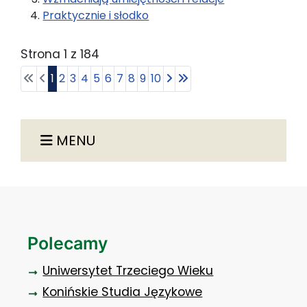
Praktycznie i słodko
Strona 1 z 184
1
2
3
4
5
6
7
8
9
10
MENU
Polecamy
Uniwersytet Trzeciego Wieku
Konińskie Studia Językowe