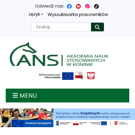
Odwiedź nas:
Przejdź
Przejdź
Przejdź
Przejdź
Język
Wyszukiwarka pracowników
do
do
do
do
Szukaj
Rozpocznij
treści
menu
wyszukiwarki
mapy
głównej
nawigacyjnego
strony
Akademia nauk stosow
MENU