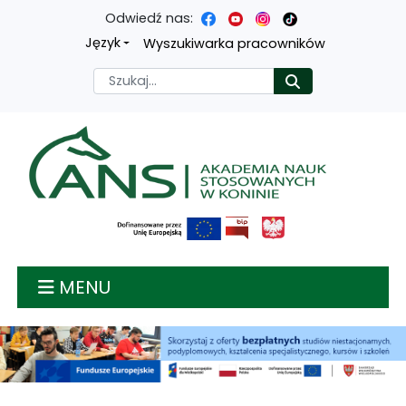
Odwiedź nas:
Przejdź
Przejdź
Przejdź
Przejdź
Język
Wyszukiwarka pracowników
do
do
do
do
Szukaj
Rozpocznij
treści
menu
wyszukiwarki
mapy
głównej
nawigacyjnego
strony
Akademia nauk stosow
MENU