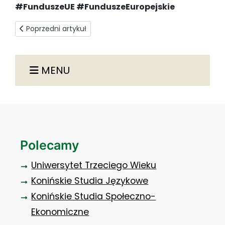
#FunduszeUE #FunduszeEuropejskie
Poprzedni artykuł: Pielęgniarstwo I stopnia z akredytacją!
Poprzedni artykuł
MENU
Polecamy
Uniwersytet Trzeciego Wieku
Konińskie Studia Językowe
Konińskie Studia Społeczno-
Ekonomiczne