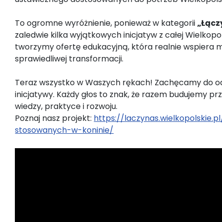
To ogromne wyróżnienie, ponieważ w kategorii
„Łącz
zaledwie kilka wyjątkowych inicjatyw z całej Wielkopo
tworzymy ofertę edukacyjną, która realnie wspiera m
sprawiedliwej transformacji.
Teraz wszystko w Waszych rękach! Zachęcamy do od
inicjatywy. Każdy głos to znak, że razem budujemy pr
wiedzy, praktyce i rozwoju.
Poznaj nasz projekt:
https://laczynas.wielkopolskie.
stosowanych-w-koninie/