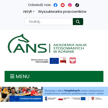
Odwiedź nas:
Przejdź
Przejdź
Przejdź
Przejdź
Język
Wyszukiwarka pracowników
do
do
do
do
Szukaj
Rozpocznij
treści
menu
wyszukiwarki
mapy
głównej
nawigacyjnego
strony
Akademia nauk stosow
MENU