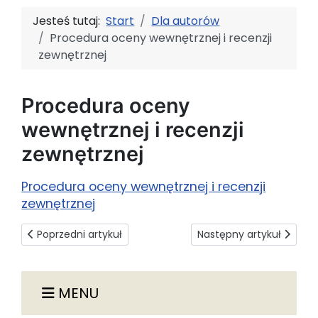
Jesteś tutaj:
Start
Dla autorów
Procedura oceny wewnętrznej i recenzji
zewnętrznej
Procedura oceny
wewnętrznej i recenzji
zewnętrznej
Procedura oceny wewnętrznej i recenzji
zewnętrznej
Poprzedni artykuł: Zasady przygotowania publikacji do dru
Następny artykuł: Proc
Poprzedni artykuł
Następny artykuł
MENU