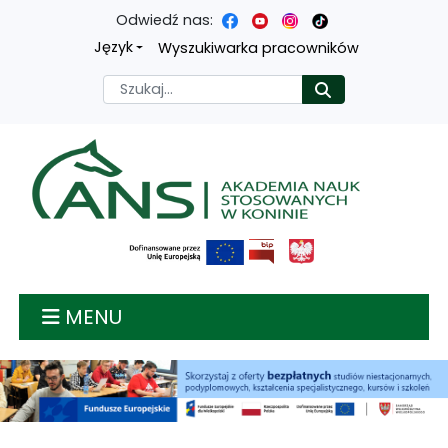
Odwiedź nas:
Przejdź
Przejdź
Przejdź
Przejdź
Język
Wyszukiwarka pracowników
do
do
do
do
Szukaj
Rozpocznij
treści
menu
wyszukiwarki
mapy
głównej
nawigacyjnego
strony
Akademia nauk stosow
MENU