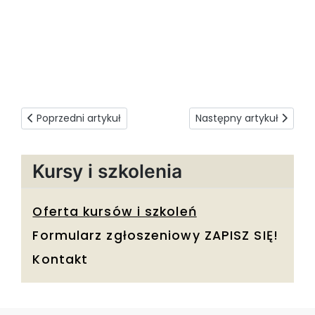
Poprzedni artykuł: Telefony alarmowe oraz zasady ich wyk
Następny artykuł: ETR-T
Poprzedni artykuł
Następny artykuł
Kursy i szkolenia
Oferta kursów i szkoleń
Formularz zgłoszeniowy ZAPISZ SIĘ!
Kontakt