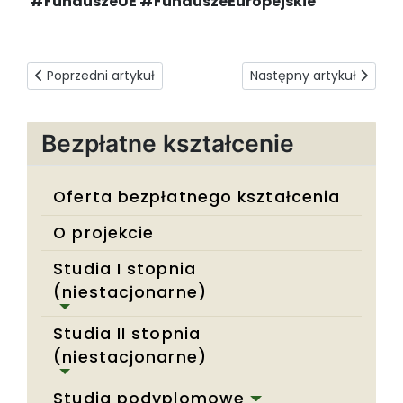
#FunduszeUE #FunduszeEuropejskie
Poprzedni artykuł: Metody optymalizacji zapasów
Następny artykuł: Maga
Poprzedni artykuł
Następny artykuł
Bezpłatne kształcenie
Oferta bezpłatnego kształcenia
O projekcie
Studia I stopnia
(niestacjonarne)
Studia II stopnia
(niestacjonarne)
Studia podyplomowe