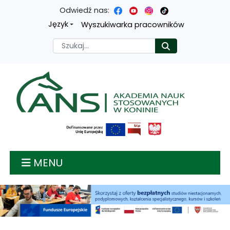
Odwiedź nas:
Przejdź
Przejdź
Przejdź
Przejdź
Język
Wyszukiwarka pracowników
do
do
do
do
Szukaj
Rozpocznij
treści
menu
wyszukiwarki
mapy
głównej
nawigacyjnego
strony
Akademia nauk stosow
MENU