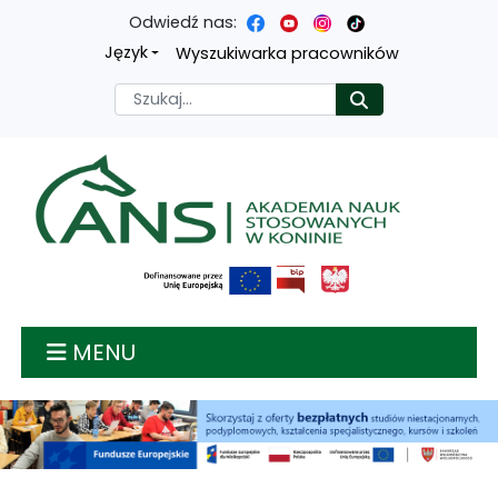
Odwiedź nas:
Przejdź
Przejdź
Przejdź
Przejdź
Język
Wyszukiwarka pracowników
do
do
do
do
Szukaj
Rozpocznij
treści
menu
wyszukiwarki
mapy
głównej
nawigacyjnego
strony
Akademia nauk stosow
MENU