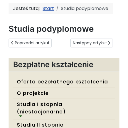
Jesteś tutaj:
Start
Studia podyplomowe
Studia podyplomowe
Poprzedni artykuł: Budownictwo energooszczędne i alterna
Następny artykuł: Zarządzani
Poprzedni artykuł
Następny artykuł
Bezpłatne kształcenie
Oferta bezpłatnego kształcenia
O projekcie
Studia I stopnia
(niestacjonarne)
Studia II stopnia