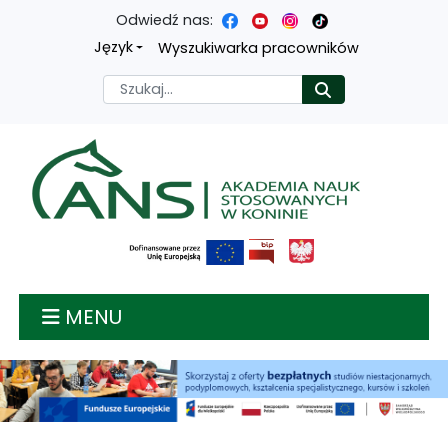
Odwiedź nas:
Przejdź
Przejdź
Przejdź
Przejdź
Język
Wyszukiwarka pracowników
do
do
do
do
Szukaj
Rozpocznij
treści
menu
wyszukiwarki
mapy
głównej
nawigacyjnego
strony
Akademia nauk stosow
MENU