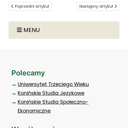
Poprzedni artykuł: Dokumenty do pobrania
Następny artykuł: Konta
Poprzedni artykuł
Następny artykuł
MENU
Polecamy
Uniwersytet Trzeciego Wieku
Konińskie Studia Językowe
Konińskie Studia Społeczno-
Ekonomiczne