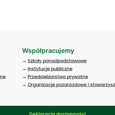
Współpracujemy
Szkoły ponadpodstawowe
Instytucje publiczne
zne
Przedsiębiorstwa prywatne
Organizacje pozarządowe i stowarzys
Deklaracja dostępności