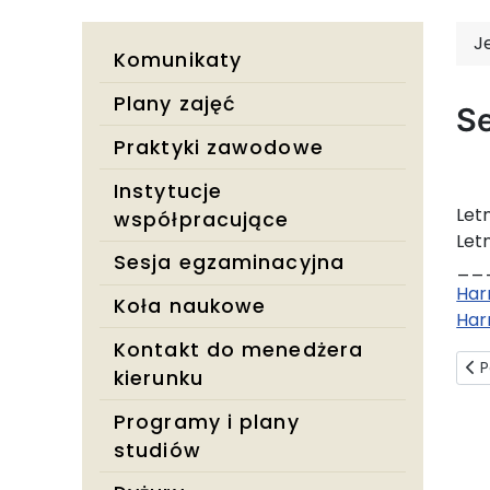
J
Komunikaty
Plany zajęć
S
Praktyki zawodowe
Instytucje
Let
współpracujące
Let
Sesja egzaminacyjna
__
Har
Koła naukowe
Har
Kontakt do menedżera
Pop
P
kierunku
Programy i plany
studiów