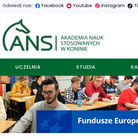
Odwiedź nas:
Facebook
Youtube
Instagram
T
Przejdź
Przejdź
Przejdź
Przejdź
do
do
do
do
Akademia nauk stosowa
treści
menu
wyszukiwarki
mapy
głównej
nawigacyjnego
strony
UCZELNIA
STUDIA
KA