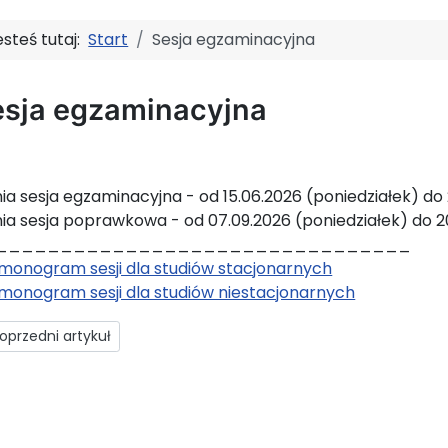
esteś tutaj:
Start
Sesja egzaminacyjna
esja egzaminacyjna
nia sesja egzaminacyjna - od 15.06.2026 (poniedziałek) do 
nia sesja poprawkowa - od 07.09.2026 (poniedziałek) do 20
________________________________
monogram sesji dla studiów stacjonarnych
monogram sesji dla studiów niestacjonarnych
rzedni artykuł: Koła naukowe
oprzedni artykuł