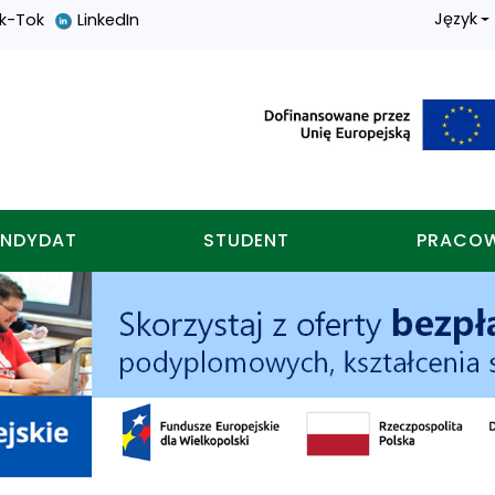
Język
ik-Tok
LinkedIn
nych w koninie
NDYDAT
STUDENT
PRACO