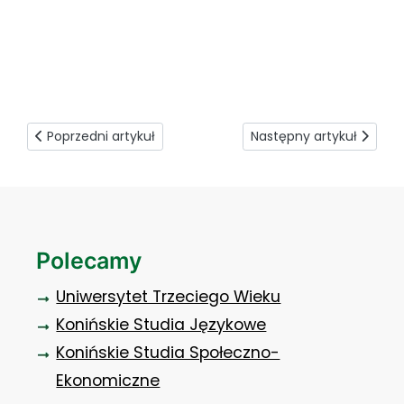
Poprzedni artykuł: O policji wojskowej
Następny artykuł: Etat c
Poprzedni artykuł
Następny artykuł
Polecamy
Uniwersytet Trzeciego Wieku
Konińskie Studia Językowe
Konińskie Studia Społeczno-
Ekonomiczne