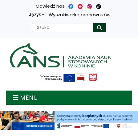
Odwiedź nas:
Przejdź
Przejdź
Przejdź
Przejdź
Język
Wyszukiwarka pracowników
do
do
do
do
Szukaj
Rozpocznij
treści
menu
wyszukiwarki
mapy
głównej
nawigacyjnego
strony
Akademia nauk stosow
MENU