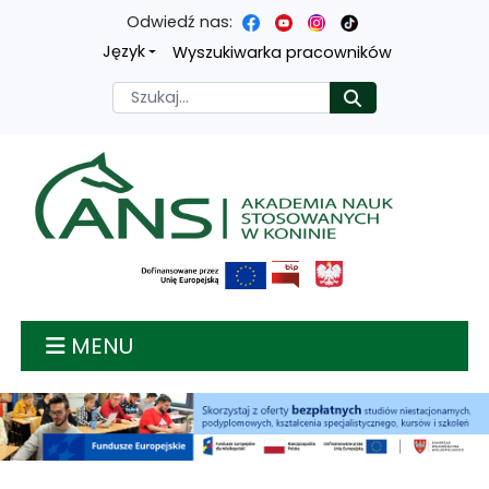
Odwiedź nas:
Przejdź
Przejdź
Przejdź
Przejdź
Język
Wyszukiwarka pracowników
do
do
do
do
Szukaj
Rozpocznij
treści
menu
wyszukiwarki
mapy
głównej
nawigacyjnego
strony
Akademia nauk stosow
MENU