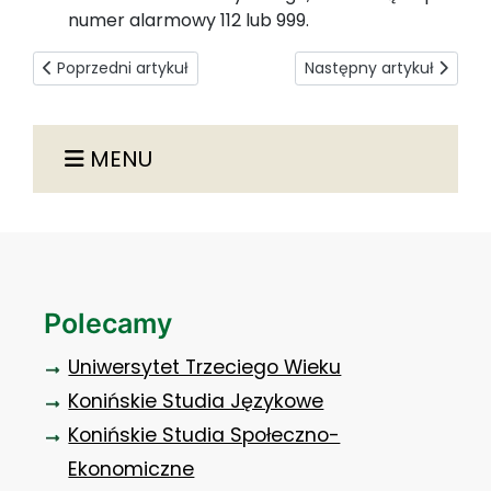
numer alarmowy 112 lub 999.
Poprzedni artykuł: URAZY KOSTNO - STAWOWE
Następny artykuł: ALG
Poprzedni artykuł
Następny artykuł
MENU
Polecamy
Uniwersytet Trzeciego Wieku
Konińskie Studia Językowe
Konińskie Studia Społeczno-
Ekonomiczne