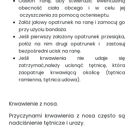
Odsłoń ranę, aby stwierdzić ewentualną
obecność ciała obcego i w celu jej
oczyszczenia za pomocą octeniseptu.
Załóż jałowy opatrunek na ranę i zamocuj go
przy użyciu bandaża.
Jeśli pierwszy założony opatrunek przesiąka,
połóż na nim drugi opatrunek i zastosuj
bezpośredni ucisk na ranę.
Jeśli krwawienia nie udaje się
zatrzymać,należy ucisnąć tętnicę, która
zaopatruje krwawiącą okolicę (tętnica
ramienna, tętnica udowa).
Krwawienie z nosa.
Przyczynami krwawienia z nosa często są
nadciśnienie tętnicze i urazy.