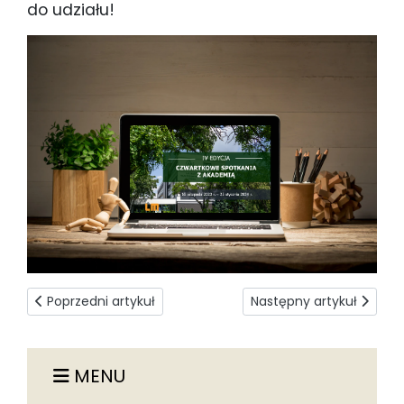
do udziału!
Poprzedni artykuł: Jak oszacować majątek firmy?
Następny artykuł: Kier
Poprzedni artykuł
Następny artykuł
MENU