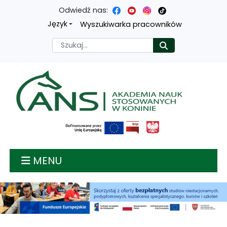
Odwiedź nas:
Przejdź
Przejdź
Przejdź
Przejdź
Język
Wyszukiwarka pracowników
do
do
do
do
Szukaj
Rozpocznij
treści
menu
wyszukiwarki
mapy
głównej
nawigacyjnego
strony
Akademia nauk stosow
MENU