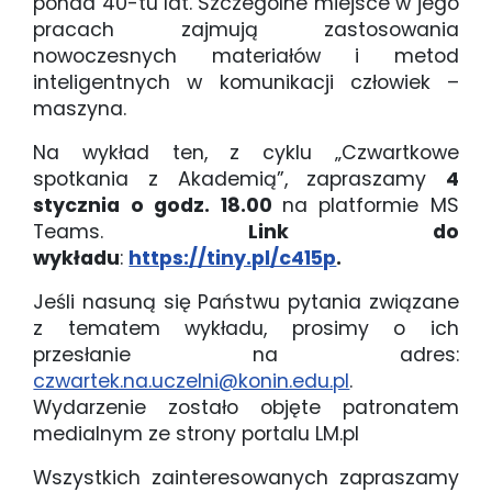
ponad 40-tu lat. Szczególne miejsce w jego
pracach zajmują zastosowania
nowoczesnych materiałów i metod
inteligentnych w komunikacji człowiek –
maszyna.
Na wykład ten, z cyklu „Czwartkowe
spotkania z Akademią”, zapraszamy
4
stycznia o godz. 18.00
na platformie MS
Teams.
Link do
wykładu
:
https://tiny.pl/c415p
.
Jeśli nasuną się Państwu pytania związane
z tematem wykładu, prosimy o ich
przesłanie na adres:
czwartek.na.uczelni@konin.edu.pl
.
Wydarzenie zostało objęte patronatem
medialnym ze strony portalu LM.pl
Wszystkich zainteresowanych zapraszamy