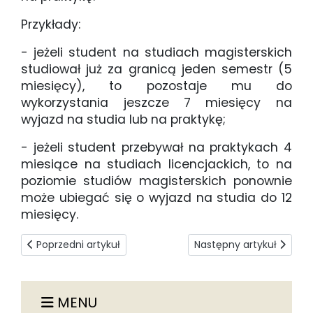
Przykłady:
- jeżeli student na studiach magisterskich
studiował już za granicą jeden semestr (5
miesięcy), to pozostaje mu do
wykorzystania jeszcze 7 miesięcy na
wyjazd na studia lub na praktykę;
- jeżeli student przebywał na praktykach 4
miesiące na studiach licencjackich, to na
poziomie studiów magisterskich ponownie
może ubiegać się o wyjazd na studia do 12
miesięcy.
Poprzedni artykuł: Karta Szkolnictwa Wyższego Erasmus
Następny artykuł: Finan
Poprzedni artykuł
Następny artykuł
MENU