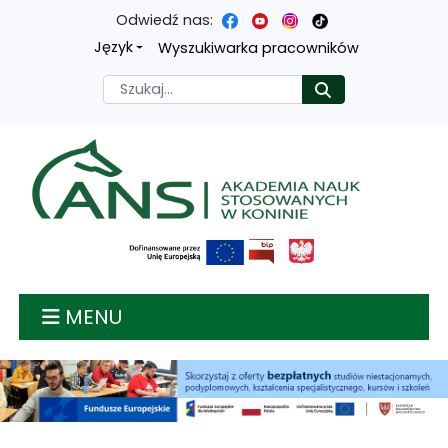
Odwiedź nas:
Przejdź
Przejdź
Przejdź
Przejdź
Język
Wyszukiwarka pracowników
do
do
do
do
Szukaj
Rozpocznij
treści
menu
wyszukiwarki
mapy
głównej
nawigacyjnego
strony
Akademia nauk stosow
MENU