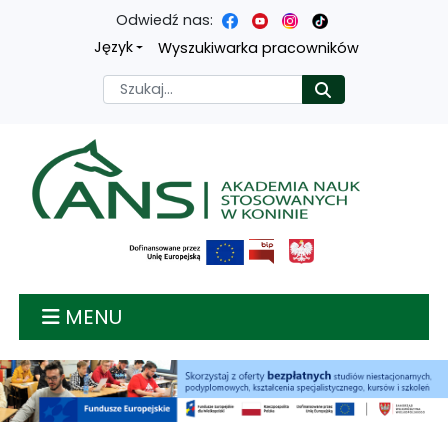
Odwiedź nas:
Przejdź
Przejdź
Przejdź
Przejdź
Język
Wyszukiwarka pracowników
do
do
do
do
Szukaj
Rozpocznij
treści
menu
wyszukiwarki
mapy
głównej
nawigacyjnego
strony
Akademia nauk stosow
MENU