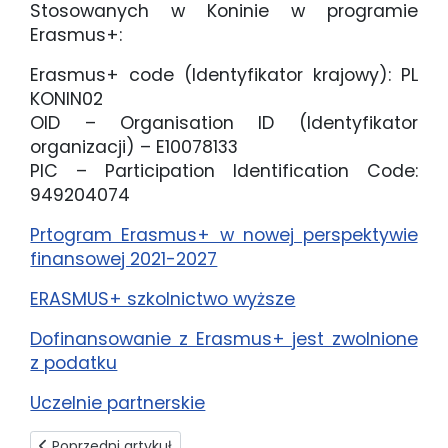
Stosowanych w Koninie w programie
Erasmus+:
Erasmus+ code (Identyfikator krajowy): PL
KONIN02
OID – Organisation ID (Identyfikator
organizacji) – E10078133
PIC – Participation Identification Code:
949204074
Prtogram Erasmus+ w nowej perspektywie
finansowej 2021-2027
ERASMUS+ szkolnictwo wyższe
Dofinansowanie z Erasmus+ jest zwolnione
z podatku
Uczelnie partnerskie
Poprzedni artykuł: Informacje ogólne
Poprzedni artykuł