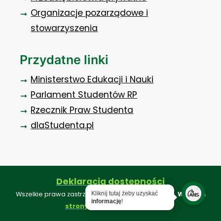
Organizacje pozarządowe i
stowarzyszenia
Przydatne linki
Ministerstwo Edukacji i Nauki
Parlament Studentów RP
Rzecznik Praw Studenta
dlaStudenta.pl
Deklaracja dostępności
Kliknij tutaj żeby uzyskać
Wszelkie prawa zastrzeżone ©. Projekt i realizacja:
Webkon
informację
!
.
strony internetowe konin