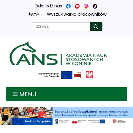
Odwiedź nas:
Przejdź
Przejdź
Przejdź
Przejdź
Język
Wyszukiwarka pracowników
do
do
do
do
Szukaj
Rozpocznij
treści
menu
wyszukiwarki
mapy
głównej
nawigacyjnego
strony
Akademia nauk stosow
MENU