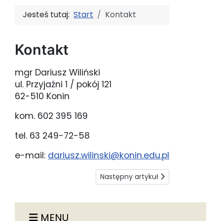
Jesteś tutaj:
Start
Kontakt
Kontakt
mgr Dariusz Wiliński
ul. Przyjaźni 1 / pokój 121
62-510 Konin
kom. 602 395 169
tel. 63 249-72-58
e-mail:
dariusz.wilinski@konin.edu.pl
Następny artykuł: Oferta
Następny artykuł
MENU