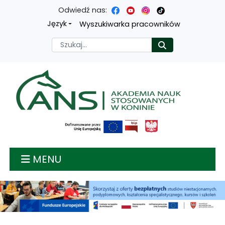
Odwiedź nas:
Przejdź
Przejdź
Przejdź
Przejdź
Język
Wyszukiwarka pracowników
do
do
do
do
Szukaj
Rozpocznij
treści
menu
wyszukiwarki
mapy
głównej
nawigacyjnego
strony
Akademia nauk stosow
MENU