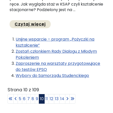
ręce. Jak wygląda staż w KSAP czyli kształcenie
stacjonarne? Podzielony jest na ...
Przejdź do pełnej zawartości
Czytaj więcej
Unijne wsparcie – program „Pożyczki na
kształcenie”
Zostań członkiem Rady Dialogu z Młodym
Pokoleniem
Zaproszenie na warsztaty przygotowujące
do testów EPSO
Wybory do Samorządu Studenckiego
Strona 10 z 109
5
6
7
8
9
10
11
12
13
14