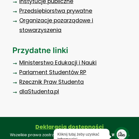
Instytucje publiczne
Przedsiębiorstwa prywatne
Organizacje pozarządowe i
stowarzyszenia
Przydatne linki
Ministerstwo Edukacji i Nauki
Parlament Studentów RP
Rzecznik Praw Studenta
dlaStudenta.pl
Deklaracja dostępności
Wszelkie prawa zastrzeżone ©. Projekt i realizacja:
Webkon
Kliknij tutaj żeby uzyskać