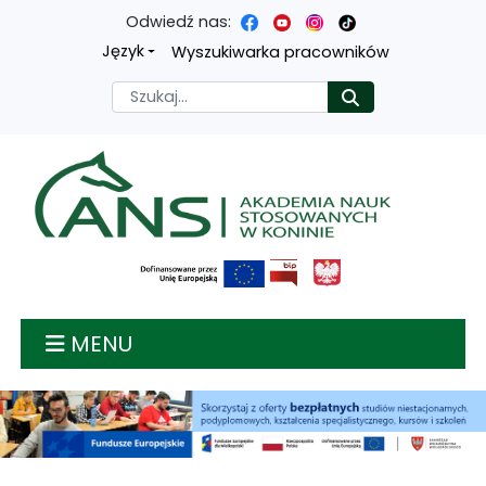
Odwiedź nas:
Przejdź
Przejdź
Przejdź
Przejdź
Język
Wyszukiwarka pracowników
do
do
do
do
Szukaj
Rozpocznij
treści
menu
wyszukiwarki
mapy
głównej
nawigacyjnego
strony
Akademia nauk stosow
MENU