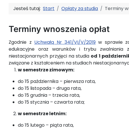
Jesteś tutaj:
Start
Opłaty za studia
Terminy w
Terminy wnoszenia opłat
Zgodnie z
Uchwałą Nr 341/VI/V/2019
w sprawie zas
edukacyjne oraz warunków i trybu zwalniania z
niestacjonarnych przyjęci na studia
od
1 październi
związane z kształceniem na studiach niestacjonarny
w semestrze zimowym:
do 15 października – pierwsza rata,
do 15 listopada – druga rata,
do 15 grudnia – trzecia rata,
do 15 stycznia – czwarta rata;
w semestrze letnim:
do 15 lutego – piąta rata,