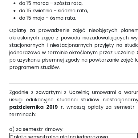
do 15 marca – szósta rata,
do 15 kwietnia – siódma rata,
do 15 maja – ósma rata.
Opłatę za prowadzenie zajęć nieobjętych plane
określonych zajęć z powodu niezadowalających wy
stacjonarnych i niestacjonarnych przyjęty na studia
jednorazowo w terminie określonym przez Uczelnię. O
po uzyskaniu pisemnej zgody na powtarzanie zajęć lu
programem studiów.
Zgodnie z zawartymi z Uczelnią umowami o warunk
usługi edukacyjne studenci studiów niestacjonar
października 2019 r.
wnoszą opłaty za semestr (
terminach:
a) za semestr zimowy:
Opłata semestralna płatna jednorazowo