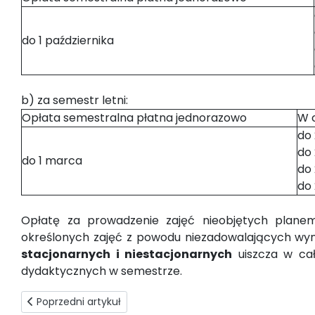
do 1 października
b) za semestr letni:
Opłata semestralna płatna jednorazowo
W 
do 
do 
do 1 marca
do 
do
Opłatę za prowadzenie zajęć nieobjętych plane
określonych zajęć z powodu niezadowalających wy
stacjonarnych i niestacjonarnych
uiszcza w cał
dydaktycznych w semestrze.
Poprzedni artykuł: Wystawienie faktury
Poprzedni artykuł