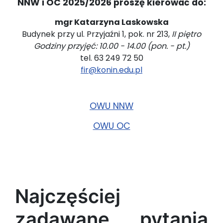
NNW i OC 2025/2026 proszę kierować do:
mgr Katarzyna Laskowska
Budynek przy ul. Przyjaźni 1, pok. nr 213,
II piętro
Godziny przyjęć: 10.00 - 14.00 (pon. - pt.)
tel. 63 249 72 50
fir@konin.edu.pl
OWU NNW
OWU OC
Najczęściej
zadawane pytania