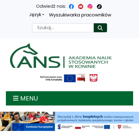
Odwiedź nas:
Przejdź
Przejdź
Przejdź
Przejdź
Język
Wyszukiwarka pracowników
do
do
do
do
Szukaj
Rozpocznij
treści
menu
wyszukiwarki
mapy
głównej
nawigacyjnego
strony
Akademia nauk stosow
MENU