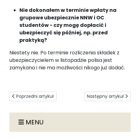
Nie dokonałem w terminie wpłaty na
grupowe ubezpiecznie NNW i OC
studentów - czy mogę dopłacić i
ubezpieczyć się później, np. przed
praktyką?
Niestety nie. Po terminie rozliczenia składek z
ubezpieczycielem w listopadzie polisa jest
zamykana i nie ma możliwości nikogo już dodać.
Poprzedni artykuł: Ubezpieczenie zdrowotne NFZ
Następny artykuł: Infor
Poprzedni artykuł
Następny artykuł
MENU