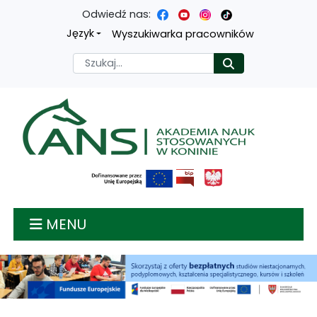
Odwiedź nas:
Przejdź
Przejdź
Przejdź
Przejdź
Język
Wyszukiwarka pracowników
do
do
do
do
Szukaj
Rozpocznij
treści
menu
wyszukiwarki
mapy
głównej
nawigacyjnego
strony
Akademia nauk stosow
MENU