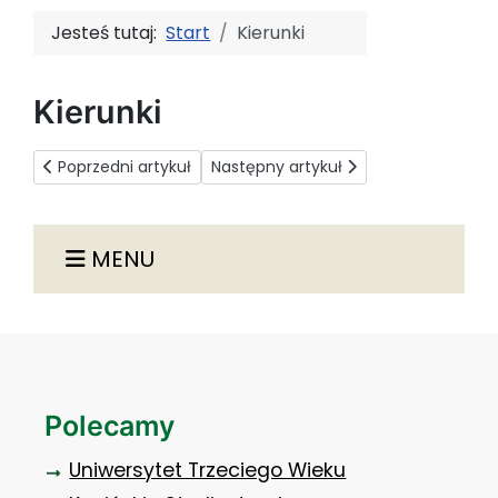
Jesteś tutaj:
Start
Kierunki
Kierunki
Poprzedni artykuł: Kierunki
Następny artykuł: Wydawnictwo ANS 
Poprzedni artykuł
Następny artykuł
MENU
Polecamy
Uniwersytet Trzeciego Wieku