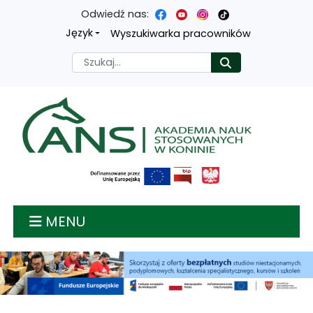
Odwiedź nas:
Przejdź
Przejdź
Przejdź
Przejdź
Język
Wyszukiwarka pracowników
do
do
do
do
Szukaj
Rozpocznij
treści
menu
wyszukiwarki
mapy
głównej
nawigacyjnego
strony
Akademia nauk stosow
MENU