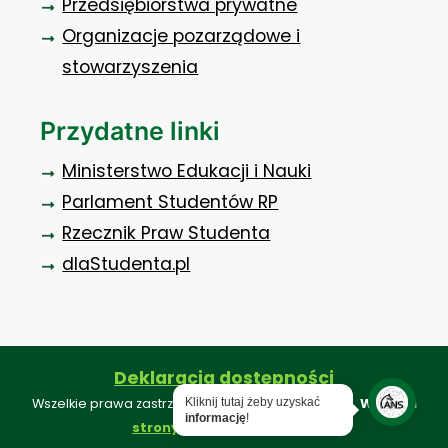
Przedsiębiorstwa prywatne
Organizacje pozarządowe i
stowarzyszenia
Przydatne linki
Ministerstwo Edukacji i Nauki
Parlament Studentów RP
Rzecznik Praw Studenta
dlaStudenta.pl
Deklaracja dostępności
Kliknij tutaj żeby uzyskać
Wszelkie prawa zastrzeżone ©. Projekt i realizacja:
Webkon
informację
!
.
strony internetowe konin