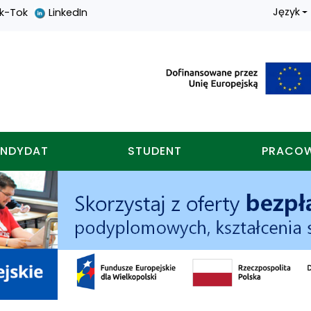
Język
ik-Tok
LinkedIn
nych w koninie
NDYDAT
STUDENT
PRACO