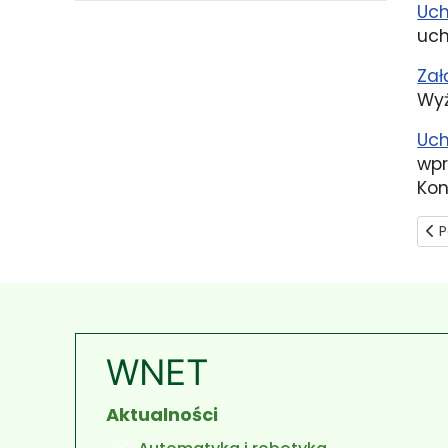
Uch
uch
Zał
Wyż
Uch
wpr
Kon
Pop
P
WNET
Aktualności