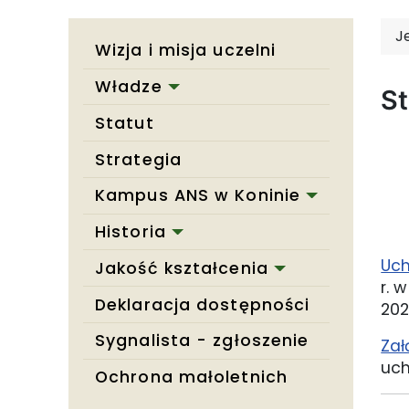
J
Wizja i misja uczelni
Władze
St
Statut
Strategia
Kampus ANS w Koninie
Historia
Uch
Jakość kształcenia
r. 
Deklaracja dostępności
20
Sygnalista - zgłoszenie
Zał
uch
Ochrona małoletnich