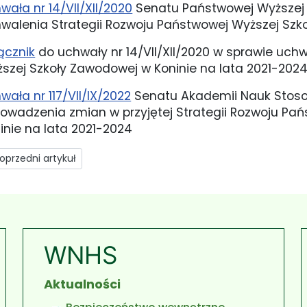
wała nr 14/VII/XII/2020
Senatu Państwowej Wyższej 
walenia Strategii Rozwoju Państwowej Wyższej Szk
ącznik
do uchwały nr 14/VII/XII/2020 w sprawie uch
szej Szkoły Zawodowej w Koninie na lata 2021-202
wała nr 117/VII/IX/2022
Senatu Akademii Nauk Stoso
owadzenia zmian w przyjętej Strategii Rozwoju Pa
inie na lata 2021-2024
rzedni artykuł: Historia
oprzedni artykuł
WNHS
Aktualności