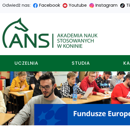
Odwiedź nas:
Facebook
Youtube
Instagram
T
Przejdź
Przejdź
Przejdź
Przejdź
do
do
do
do
Akademia nauk stosowa
treści
menu
wyszukiwarki
mapy
głównej
nawigacyjnego
strony
UCZELNIA
STUDIA
KA