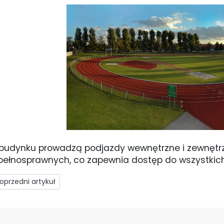
budynku prowadzą podjazdy wewnętrzne i zewnętrz
pełnosprawnych, co zapewnia dostęp do wszystki
rzedni artykuł: Domy Studenta
oprzedni artykuł