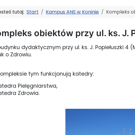
esteś tutaj:
Start
Kampus ANS w Koninie
Kompleks obi
mpleks obiektów przy ul. ks. J. 
udynku dydaktycznym przy ul. ks. J. Popiełuszki 4 
k o Zdrowiu.
ompleksie tym funkcjonują katedry:
atedra Pielęgniarstwa,
atedra Zdrowia.