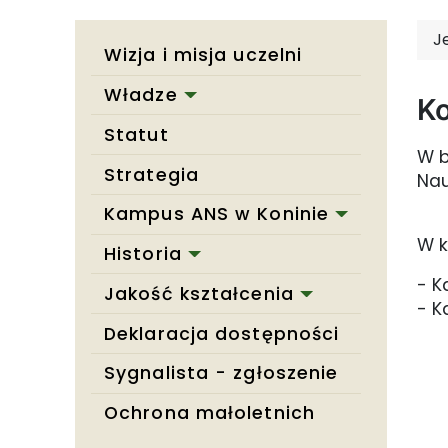
J
Wizja i misja uczelni
Władze
Ko
Statut
W b
Strategia
Nau
Kampus ANS w Koninie
W k
Historia
- K
Jakość kształcenia
- K
Deklaracja dostępności
Sygnalista - zgłoszenie
Ochrona małoletnich