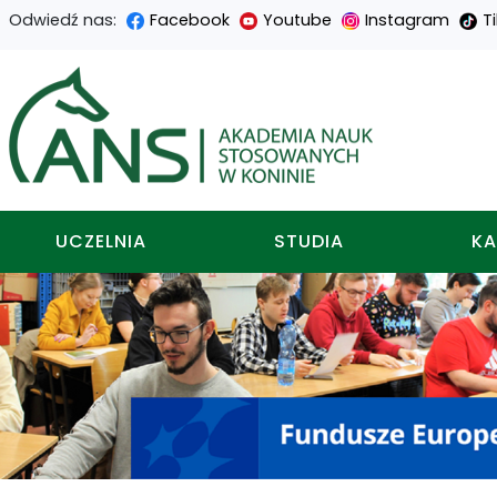
Odwiedź nas:
Facebook
Youtube
Instagram
T
Przejdź
Przejdź
Przejdź
Przejdź
do
do
do
do
Akademia nauk stosowa
treści
menu
wyszukiwarki
mapy
głównej
nawigacyjnego
strony
UCZELNIA
STUDIA
KA