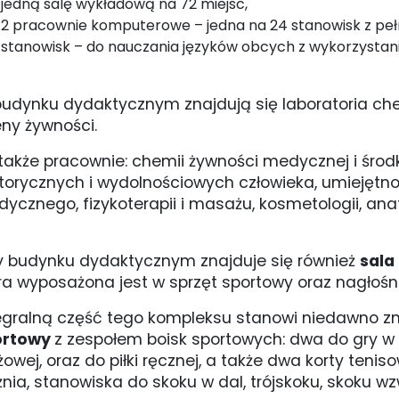
jedną salę wykładową na 72 miejsc,
2 pracownie komputerowe – jedna na 24 stanowisk z peł
stanowisk – do nauczania języków obcych z wykorzystan
udynku dydaktycznym znajdują się laboratoria chem
ny żywności.
także pracownie: chemii żywności medycznej i śro
orycznych i wydolnościowych człowieka, umiejętnoś
ycznego, fizykoterapii i masażu, kosmetologii, anatomii
y budynku dydaktycznym znajduje się również
sala
ra wyposażona jest w sprzęt sportowy oraz nagłośni
egralną część tego kompleksu stanowi niedawno 
ortowy
z zespołem boisk sportowych: dwa do gry w k
żowej, oraz do piłki ręcznej, a także dwa korty teni
żnia, stanowiska do skoku w dal, trójskoku, skoku w