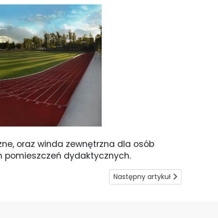
ne, oraz winda zewnętrzna dla osób
ch pomieszczeń dydaktycznych.
Następny artykuł: Budynek główn
Następny artykuł