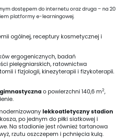
nym dostępem do internetu oraz druga – na 20
iem platformy e-learningowej.
ii ogólnej, receptury kosmetycznej i
dków ergogenicznych, badań
ci pielęgniarskich, ratownictwa
 i fizjologii, kinezyterapii i fizykoterapii.
2
 gimnastyczna
o powierzchni 140,6 m
,
enie.
zmodernizowany
lekkoatletyczny stadion
osza, po jednym do piłki siatkowej i
sowe. Na stadionie jest również tartanowa
zwyż, rzutu oszczepem i pchnięcia kulą.