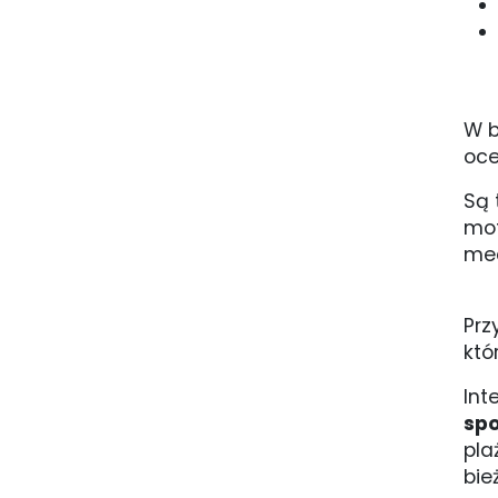
W b
oce
Są 
mot
med
Prz
któ
Int
sp
pla
bie