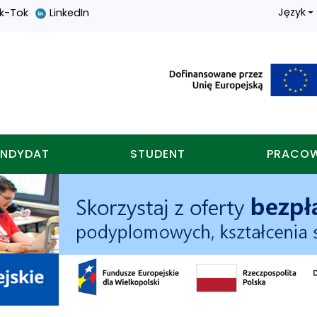
Język
ik-Tok
LinkedIn
nych w koninie
NDYDAT
STUDENT
PRACO