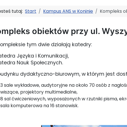
esteś tutaj:
Start
Kampus ANS w Koninie
Kompleks ob
mpleks obiektów przy ul. Wysz
ompleksie tym dwie działają katedry:
atedra Języka i Komunikacji,
atedra Nauk Społecznych.
udynku dydaktyczno-biurowym, w którym jest dostęp
3 sale wykładowe, audytoryjne na około 70 osób z nagłoś
wiszące, projektory multimedialne,
8 sal ćwiczeniowych, wyposażonych w rzutniki pisma, ekr
sala komputerowa na 16 stanowisk.