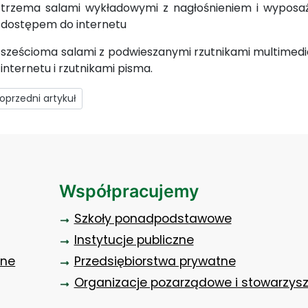
trzema salami wykładowymi z nagłośnieniem i wyposaż
dostępem do internetu
sześcioma salami z podwieszanymi rzutnikami multimed
internetu i rzutnikami pisma.
rzedni artykuł: Wirtualny Spacer
oprzedni artykuł
Współpracujemy
Szkoły ponadpodstawowe
Instytucje publiczne
zne
Przedsiębiorstwa prywatne
Organizacje pozarządowe i stowarzys