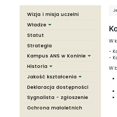
J
Wizja i misja uczelni
Władze
Ko
Statut
W k
Strategia
- K
Kampus ANS w Koninie
- K
Historia
W b
Jakość kształcenia
Deklaracja dostępności
Sygnalista - zgłoszenie
Ochrona małoletnich