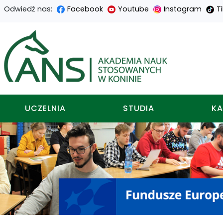
Odwiedź nas:
Facebook
Youtube
Instagram
T
Przejdź
Przejdź
Przejdź
Przejdź
do
do
do
do
Akademia nauk stosowa
treści
menu
wyszukiwarki
mapy
głównej
nawigacyjnego
strony
UCZELNIA
STUDIA
KA