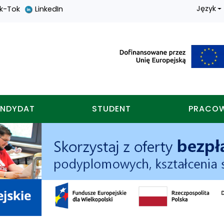
Język
ik-Tok
LinkedIn
nych w koninie
NDYDAT
STUDENT
PRACO