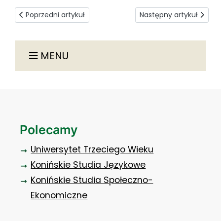
Poprzedni artykuł: Praca dyplomowa, egzamin dyplomowy - I
Następny artykuł: Nowa 
Poprzedni artykuł
Następny artykuł
MENU
Polecamy
Uniwersytet Trzeciego Wieku
Konińskie Studia Językowe
Konińskie Studia Społeczno-
Ekonomiczne