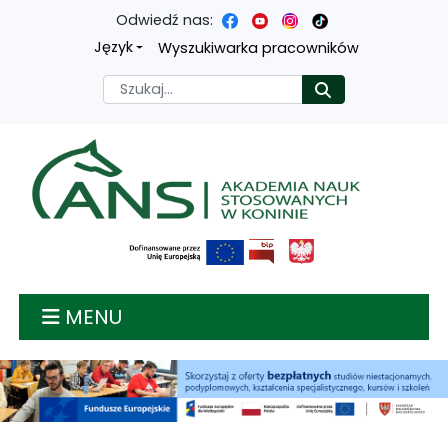
Odwiedź nas:
Przejdź
Przejdź
Przejdź
Przejdź
Język
Wyszukiwarka pracowników
do
do
do
do
Szukaj
Rozpocznij
treści
menu
wyszukiwarki
mapy
głównej
nawigacyjnego
strony
Akademia nauk stosow
MENU