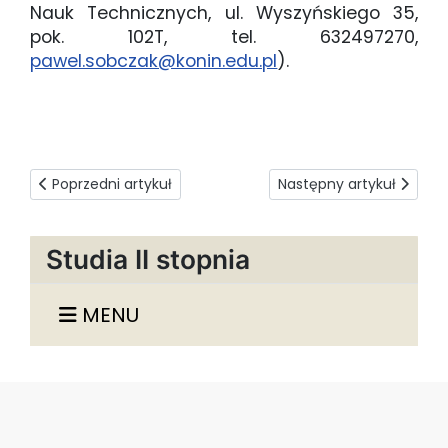
Nauk Technicznych, ul. Wyszyńskiego 35,
pok. 102T, tel. 632497270,
pawel.sobczak@konin.edu.pl
).
Poprzedni artykuł: Złożenie wniosku i wymagane dokumen
Następny artykuł: Potwi
Poprzedni artykuł
Następny artykuł
Studia II stopnia
MENU