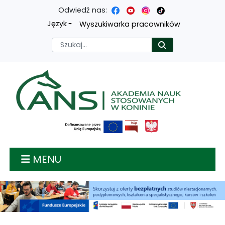
Odwiedź nas:
Przejdź
Przejdź
Przejdź
Przejdź
Język
Wyszukiwarka pracowników
do
do
do
do
Szukaj
Rozpocznij
treści
menu
wyszukiwarki
mapy
głównej
nawigacyjnego
strony
Akademia nauk stosow
MENU