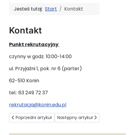
Jesteś tutaj:
Start
Kontakt
Kontakt
Punkt rekrutacyjny
czynny w godz. 10:00-14:00
ul. Przyjaźni 1, pok. nr 6 (parter)
62-510 Konin
tel.: 63 249 72 37
rekrutacja@konin.edu.pl
Poprzedni artykuł: Pielęgniarstwo
Następny artykuł: Rekrutacja „Krok po
Poprzedni artykuł
Następny artykuł