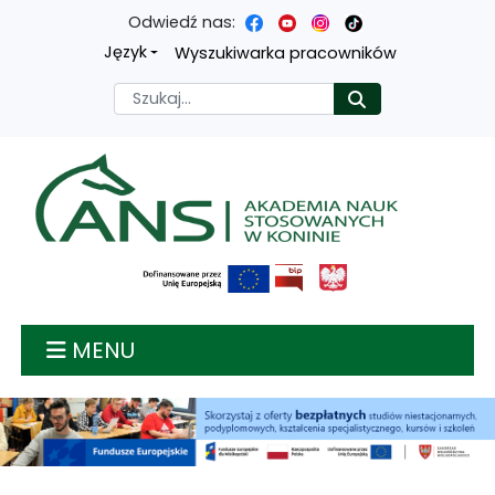
Odwiedź nas:
Przejdź
Przejdź
Przejdź
Przejdź
Język
Wyszukiwarka pracowników
do
do
do
do
Szukaj
Rozpocznij
treści
menu
wyszukiwarki
mapy
głównej
nawigacyjnego
strony
Akademia nauk stosow
MENU