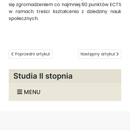
się zgromadzeniem co najmniej 60 punktów ECTS
w ramach treści kształcenia z dziedziny nauk
społecznych.
Poprzedni artykuł: Psychologia i komunikacja w zarządzani
Następny artykuł: Przyj
Poprzedni artykuł
Następny artykuł
Studia II stopnia
MENU