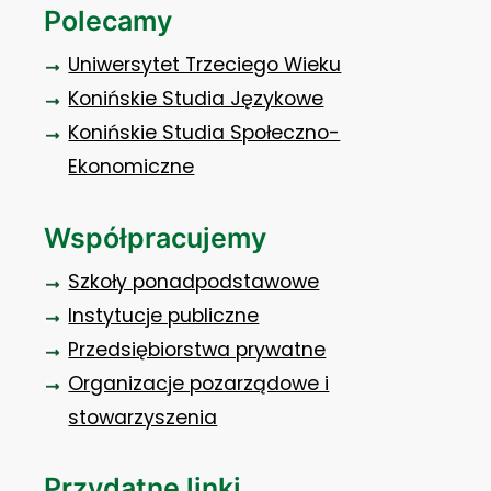
Polecamy
Uniwersytet Trzeciego Wieku
Konińskie Studia Językowe
Konińskie Studia Społeczno-
Ekonomiczne
Współpracujemy
Szkoły ponadpodstawowe
Instytucje publiczne
Przedsiębiorstwa prywatne
Organizacje pozarządowe i
stowarzyszenia
Przydatne linki