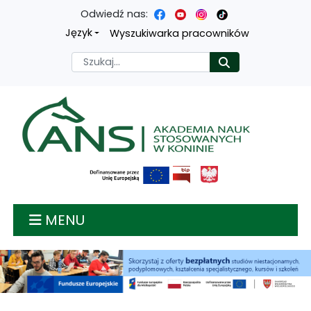
Odwiedź nas:
Przejdź
Przejdź
Przejdź
Przejdź
Język
Wyszukiwarka pracowników
do
do
do
do
Szukaj
Rozpocznij
treści
menu
wyszukiwarki
mapy
głównej
nawigacyjnego
strony
Akademia nauk stosow
MENU