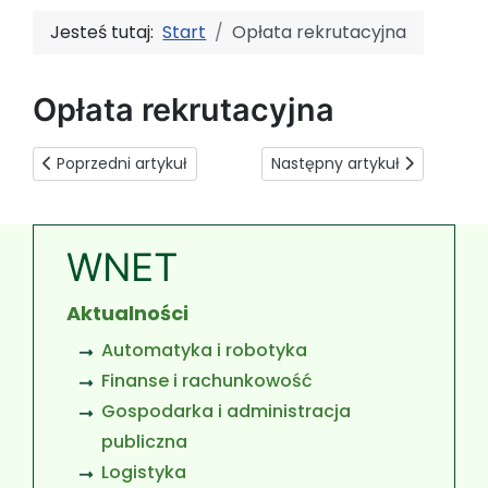
Jesteś tutaj:
Start
Opłata rekrutacyjna
Opłata rekrutacyjna
Poprzedni artykuł: Opłaty za studia niestacjonarne w rok
Następny artykuł: Rekrutacja k
Poprzedni artykuł
Następny artykuł
WNET
Aktualności
Automatyka i robotyka
Finanse i rachunkowość
Gospodarka i administracja
publiczna
Logistyka