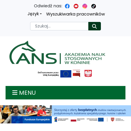
Odwiedź nas:
Przejdź
Przejdź
Przejdź
Przejdź
Język
Wyszukiwarka pracowników
do
do
do
do
Szukaj
Rozpocznij
treści
menu
wyszukiwarki
mapy
głównej
nawigacyjnego
strony
Akademia nauk stosow
MENU